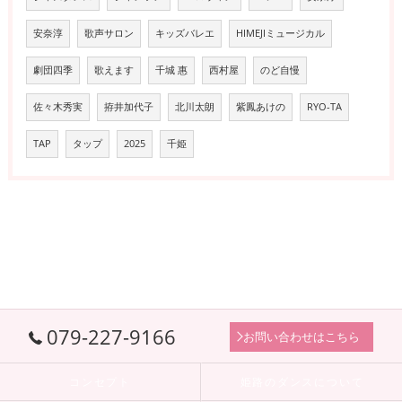
安奈淳
歌声サロン
キッズバレエ
HIMEJIミュージカル
劇団四季
歌えます
千城 惠
西村屋
のど自慢
佐々木秀実
拵井加代子
北川太朗
紫鳳あけの
RYO-TA
TAP
タップ
2025
千姫
079-227-9166
お問い合わせはこちら
コンセプト
姫路のダンスについて