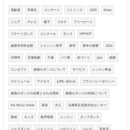
高齢者
卒業生
コンサート
リトミック
2020
Xmas
シニア
テレビ
親子
コロナ
フリービート
ステージダンス
コンクール
ダンス
HIPHOP
姫路市市民会館
シャンソン歌手
新年
新年の挨拶
2022
50周年
宝塚歌劇
千城
パリ祭
街づくり
Jazz
姫路
コンセプト
姫路のダンスについて
サービス
レッスン料金
スケジュール
アクセス
お問い合わせ
プライバシーポリシー
姫路のダンスの必要とされる理由
姫路のダンスの内容について
Kei Music Street
美容
大人
兵庫県立芸術文化センター
取材
キッズ
歌声喫茶
レッスン
タップダンス
ジャズダンス
シャンソン
ハロウィン
バレエ
安奈淳