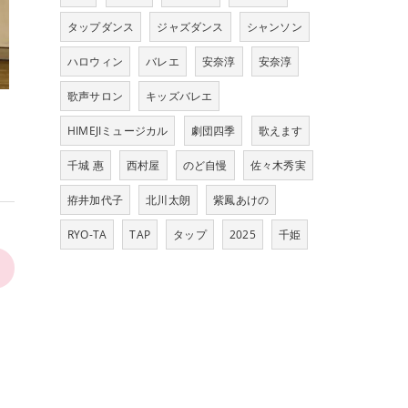
タップダンス
ジャズダンス
シャンソン
ハロウィン
バレエ
安奈淳
安奈淳
歌声サロン
キッズバレエ
HIMEJIミュージカル
劇団四季
歌えます
千城 惠
西村屋
のど自慢
佐々木秀実
拵井加代子
北川太朗
紫鳳あけの
RYO-TA
TAP
タップ
2025
千姫
>