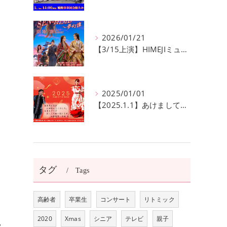
2026/01/21
【3/15上演】HIMEJIミュージカル20回記念公演！ 姫路の歴史と夢が交錯する『SEN-HIME〜夢幻譚』
2025/01/01
【2025.1.1】あけましておめでとうございます
タグ
Tags
高齢者
卒業生
コンサート
リトミック
2020
Xmas
シニア
テレビ
親子
学