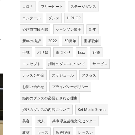
コロナ
フリービート
ステージダンス
た
コンクール
ダンス
HIPHOP
姫路市市民会館
シャンソン歌手
新年
色
新年の挨拶
2022
50周年
宝塚歌劇
千城
パリ祭
街づくり
Jazz
姫路
コンセプト
姫路のダンスについて
サービス
レッスン料金
スケジュール
アクセス
お問い合わせ
プライバシーポリシー
姫路のダンスの必要とされる理由
姫路のダンスの内容について
Kei Music Street
美容
大人
兵庫県立芸術文化センター
取材
キッズ
歌声喫茶
レッスン