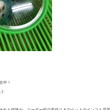
古中！
)
それと何故か、リーダー役の音佳りまのペットのインコも見