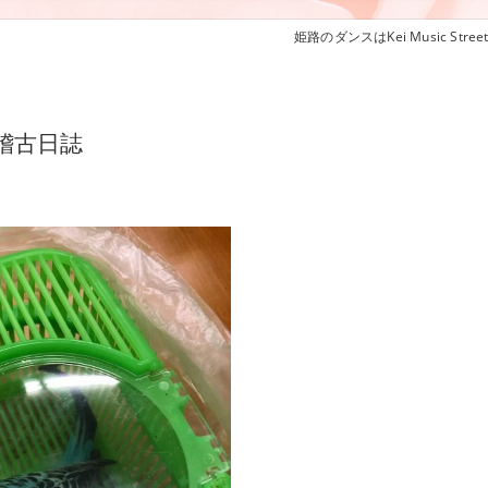
姫路のダンスはKei Music Stree
お稽古日誌