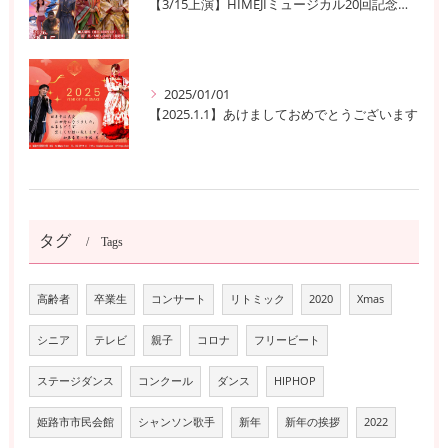
【3/15上演】HIMEJIミュージカル20回記念公演！ 姫路の歴史と夢が交錯する『SEN-HIME〜夢幻譚』
2025/01/01
【2025.1.1】あけましておめでとうございます
タグ
Tags
高齢者
卒業生
コンサート
リトミック
2020
Xmas
シニア
テレビ
親子
コロナ
フリービート
ステージダンス
コンクール
ダンス
HIPHOP
姫路市市民会館
シャンソン歌手
新年
新年の挨拶
2022