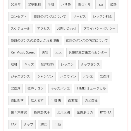
50周年
宝塚歌劇
千城
パリ祭
街づくり
Jazz
姫路
コンセプト
姫路のダンスについて
サービス
レッスン料金
スケジュール
アクセス
お問い合わせ
プライバシーポリシー
姫路のダンスの必要とされる理由
姫路のダンスの内容について
Kei Music Street
美容
大人
兵庫県立芸術文化センター
取材
キッズ
歌声喫茶
レッスン
タップダンス
ジャズダンス
シャンソン
ハロウィン
バレエ
安奈淳
安奈淳
歌声サロン
キッズバレエ
HIMEJIミュージカル
劇団四季
歌えます
千城 惠
西村屋
のど自慢
佐々木秀実
拵井加代子
北川太朗
紫鳳あけの
RYO-TA
TAP
タップ
2025
千姫