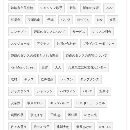
姫路市市民会館
シャンソン歌手
新年
新年の挨拶
2022
50周年
宝塚歌劇
千城
パリ祭
街づくり
Jazz
姫路
コンセプト
姫路のダンスについて
サービス
レッスン料金
スケジュール
アクセス
お問い合わせ
プライバシーポリシー
姫路のダンスの必要とされる理由
姫路のダンスの内容について
Kei Music Street
美容
大人
兵庫県立芸術文化センター
取材
キッズ
歌声喫茶
レッスン
タップダンス
ジャズダンス
シャンソン
ハロウィン
バレエ
安奈淳
安奈淳
歌声サロン
キッズバレエ
HIMEJIミュージカル
劇団四季
歌えます
千城 惠
西村屋
のど自慢
佐々木秀実
拵井加代子
北川太朗
紫鳳あけの
RYO-TA