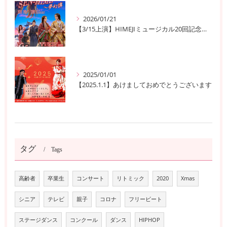
2026/01/21
【3/15上演】HIMEJIミュージカル20回記念公演！ 姫路の歴史と夢が交錯する『SEN-HIME〜夢幻譚』
2025/01/01
【2025.1.1】あけましておめでとうございます
タグ
Tags
高齢者
卒業生
コンサート
リトミック
2020
Xmas
シニア
テレビ
親子
コロナ
フリービート
ステージダンス
コンクール
ダンス
HIPHOP