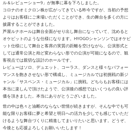
ル＆レビューショー9」が無事に幕を下ろしました。
コロナのオミクロン株が広がってきている昨今ですが、当初の予想
よりはお客様にご来場いただくことができ、生の舞台を多くの方に
披露することができました。
芦屋ルナホールは舞台全面がせり出し舞台になっていて、沈めると
オケピットのような仕様になります。HYOGOシャンソンではオケピ
ット仕様にして舞台と客席の実質の距離を空けながら、公演形式と
しては通常公演と殆ど変わらない形での公演が可能になるので、観
客視点では親切な設計のホールです。
レビューはソロ、デュエット、コーラス、ダンスと様々なパフォー
マンスを飽きさせない形で構成し、ミュージカルでは初挑戦の新ジ
ャンル「サスペンス・ミュージカル」に挑戦。どちらもお客様には
本当に楽しんで頂けたようで、公演後の感想ではいくつもの良い評
価を頂きました。本当にありがとうございました。
世の中は色々と油断のならない世情が続きますが、そんな中でも可
能な限りお客様に夢と希望と明日への活力を少しでも感じていただ
けるような舞台づくりに精進してまいりたいと思います。どうぞ、
今後とも応援よろしくお願いいたします！