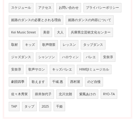
スケジュール
アクセス
お問い合わせ
プライバシーポリシー
姫路のダンスの必要とされる理由
姫路のダンスの内容について
Kei Music Street
美容
大人
兵庫県立芸術文化センター
取材
キッズ
歌声喫茶
レッスン
タップダンス
ジャズダンス
シャンソン
ハロウィン
バレエ
安奈淳
安奈淳
歌声サロン
キッズバレエ
HIMEJIミュージカル
劇団四季
歌えます
千城 惠
西村屋
のど自慢
佐々木秀実
拵井加代子
北川太朗
紫鳳あけの
RYO-TA
TAP
タップ
2025
千姫