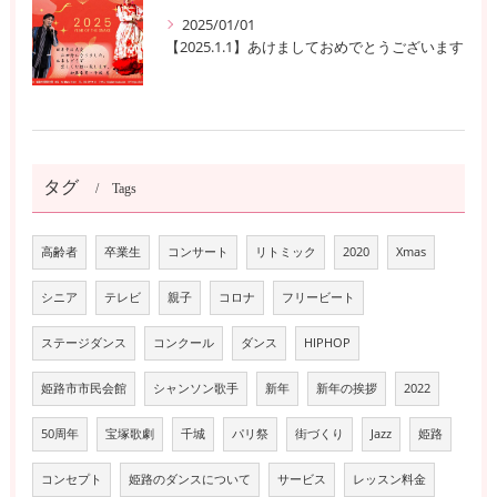
2025/01/01
【2025.1.1】あけましておめでとうございます
タグ
Tags
高齢者
卒業生
コンサート
リトミック
2020
Xmas
シニア
テレビ
親子
コロナ
フリービート
ステージダンス
コンクール
ダンス
HIPHOP
姫路市市民会館
シャンソン歌手
新年
新年の挨拶
2022
50周年
宝塚歌劇
千城
パリ祭
街づくり
Jazz
姫路
コンセプト
姫路のダンスについて
サービス
レッスン料金