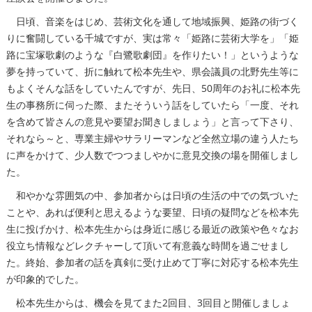
日頃、音楽をはじめ、芸術文化を通して地域振興、姫路の街づく
りに奮闘している千城ですが、実は常々「姫路に芸術大学を」「姫
路に宝塚歌劇のような『白鷺歌劇団』を作りたい！」というような
夢を持っていて、折に触れて松本先生や、県会議員の北野先生等に
もよくそんな話をしていたんですが、先日、50周年のお礼に松本先
生の事務所に伺った際、またそういう話をしていたら「一度、それ
を含めて皆さんの意見や要望お聞きしましょう」と言って下さり、
それなら～と、専業主婦やサラリーマンなど全然立場の違う人たち
に声をかけて、少人数でつつましやかに意見交換の場を開催しまし
た。
和やかな雰囲気の中、参加者からは日頃の生活の中での気づいた
ことや、あれば便利と思えるような要望、日頃の疑問などを松本先
生に投げかけ、松本先生からは身近に感じる最近の政策や色々なお
役立ち情報などレクチャーして頂いて有意義な時間を過ごせまし
た。終始、参加者の話を真剣に受け止めて丁寧に対応する松本先生
が印象的でした。
松本先生からは、機会を見てまた2回目、3回目と開催しましょ