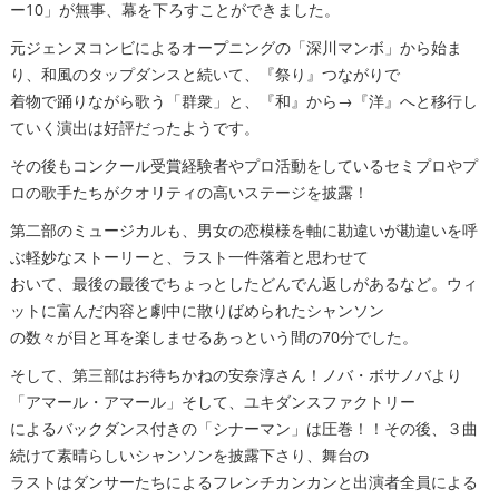
ー10」が無事、幕を下ろすことができました。
元ジェンヌコンビによるオープニングの「深川マンボ」から始ま
り、和風のタップダンスと続いて、『祭り』つながりで
着物で踊りながら歌う「群衆」と、『和』から→『洋』へと移行し
ていく演出は好評だったようです。
その後もコンクール受賞経験者やプロ活動をしているセミプロやプ
ロの歌手たちがクオリティの高いステージを披露！
第二部のミュージカルも、男女の恋模様を軸に勘違いが勘違いを呼
ぶ軽妙なストーリーと、ラスト一件落着と思わせて
おいて、最後の最後でちょっとしたどんでん返しがあるなど。ウィ
ットに富んだ内容と劇中に散りばめられたシャンソン
の数々が目と耳を楽しませるあっという間の70分でした。
そして、第三部はお待ちかねの安奈淳さん！ノバ・ボサノバより
「アマール・アマール」そして、ユキダンスファクトリー
によるバックダンス付きの「シナーマン」は圧巻！！その後、３曲
続けて素晴らしいシャンソンを披露下さり、舞台の
ラストはダンサーたちによるフレンチカンカンと出演者全員による