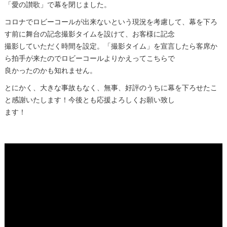
「愛の讃歌」で幕を閉じました。
コロナでロビーコールが出来ないという現況を考慮して、幕を下ろ
す前に舞台の記念撮影タイムを設けて、お客様に記念
撮影していただく時間を設定。「撮影タイム」を宣言したら客席か
ら拍手が来たのでロビーコールよりかえってこちらで
良かったのかも知れません。
とにかく、大きな事故もなく、無事、好評のうちに幕を下ろせたこ
と感謝いたします！今後とも応援よろしくお願い致し
ます！