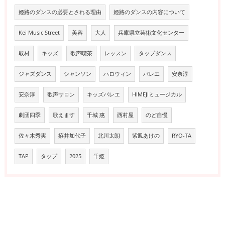
姫路のダンスの必要とされる理由
姫路のダンスの内容について
Kei Music Street
美容
大人
兵庫県立芸術文化センター
取材
キッズ
歌声喫茶
レッスン
タップダンス
ジャズダンス
シャンソン
ハロウィン
バレエ
安奈淳
安奈淳
歌声サロン
キッズバレエ
HIMEJIミュージカル
劇団四季
歌えます
千城 惠
西村屋
のど自慢
佐々木秀実
拵井加代子
北川太朗
紫鳳あけの
RYO-TA
TAP
タップ
2025
千姫