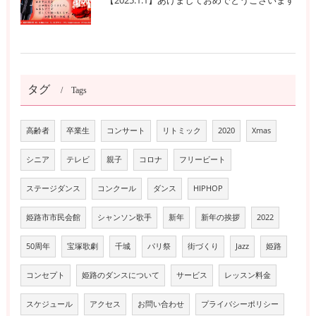
タグ
Tags
高齢者
卒業生
コンサート
リトミック
2020
Xmas
シニア
テレビ
親子
コロナ
フリービート
ステージダンス
コンクール
ダンス
HIPHOP
姫路市市民会館
シャンソン歌手
新年
新年の挨拶
2022
50周年
宝塚歌劇
千城
パリ祭
街づくり
Jazz
姫路
コンセプト
姫路のダンスについて
サービス
レッスン料金
スケジュール
アクセス
お問い合わせ
プライバシーポリシー