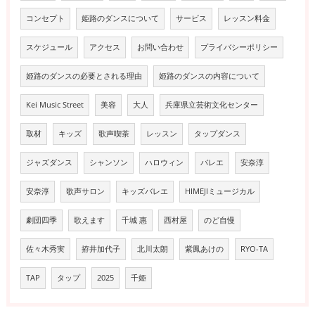
コンセプト
姫路のダンスについて
サービス
レッスン料金
スケジュール
アクセス
お問い合わせ
プライバシーポリシー
姫路のダンスの必要とされる理由
姫路のダンスの内容について
Kei Music Street
美容
大人
兵庫県立芸術文化センター
取材
キッズ
歌声喫茶
レッスン
タップダンス
ジャズダンス
シャンソン
ハロウィン
バレエ
安奈淳
安奈淳
歌声サロン
キッズバレエ
HIMEJIミュージカル
劇団四季
歌えます
千城 惠
西村屋
のど自慢
佐々木秀実
拵井加代子
北川太朗
紫鳳あけの
RYO-TA
TAP
タップ
2025
千姫