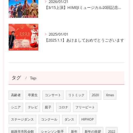
2026/01/21
【3/15上演】HIMEJIミュージカル20回記念公演！ 姫路の歴史と夢が交錯する『SEN-HIME〜夢幻譚』
2025/01/01
【2025.1.1】あけましておめでとうございます
タグ
Tags
高齢者
卒業生
コンサート
リトミック
2020
Xmas
シニア
テレビ
親子
コロナ
フリービート
ステージダンス
コンクール
ダンス
HIPHOP
姫路市市民会館
シャンソン歌手
新年
新年の挨拶
2022