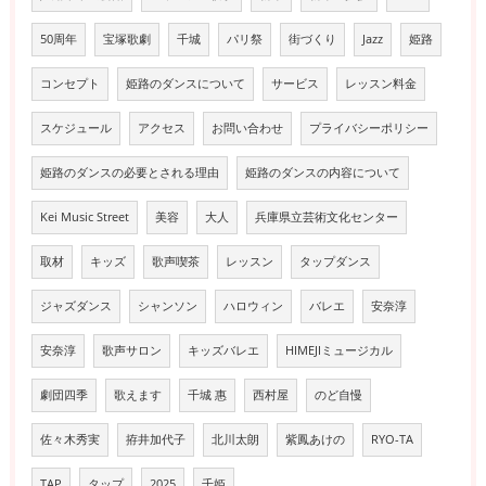
50周年
宝塚歌劇
千城
パリ祭
街づくり
Jazz
姫路
コンセプト
姫路のダンスについて
サービス
レッスン料金
スケジュール
アクセス
お問い合わせ
プライバシーポリシー
姫路のダンスの必要とされる理由
姫路のダンスの内容について
Kei Music Street
美容
大人
兵庫県立芸術文化センター
取材
キッズ
歌声喫茶
レッスン
タップダンス
ジャズダンス
シャンソン
ハロウィン
バレエ
安奈淳
安奈淳
歌声サロン
キッズバレエ
HIMEJIミュージカル
劇団四季
歌えます
千城 惠
西村屋
のど自慢
佐々木秀実
拵井加代子
北川太朗
紫鳳あけの
RYO-TA
TAP
タップ
2025
千姫