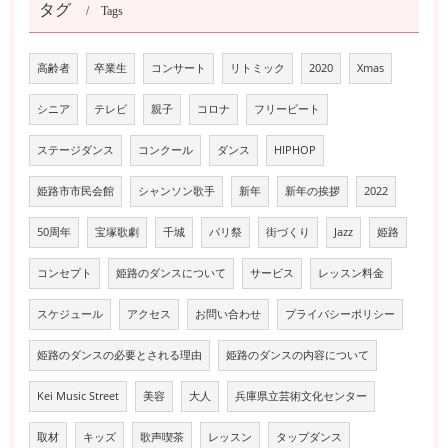
タグ
Tags
高齢者
卒業生
コンサート
リトミック
2020
Xmas
シニア
テレビ
親子
コロナ
フリービート
ステージダンス
コンクール
ダンス
HIPHOP
姫路市市民会館
シャンソン歌手
新年
新年の挨拶
2022
50周年
宝塚歌劇
千城
パリ祭
街づくり
Jazz
姫路
コンセプト
姫路のダンスについて
サービス
レッスン料金
スケジュール
アクセス
お問い合わせ
プライバシーポリシー
姫路のダンスの必要とされる理由
姫路のダンスの内容について
Kei Music Street
美容
大人
兵庫県立芸術文化センター
取材
キッズ
歌声喫茶
レッスン
タップダンス