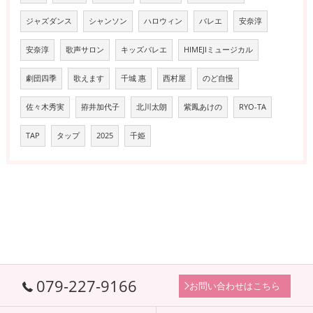
ジャズダンス
シャンソン
ハロウィン
バレエ
安奈淳
安奈淳
歌声サロン
キッズバレエ
HIMEJIミュージカル
劇団四季
歌えます
千城 惠
西村屋
のど自慢
佐々木秀実
拵井加代子
北川太朗
紫鳳あけの
RYO-TA
TAP
タップ
2025
千姫
079-227-9166
お問い合わせはこちら