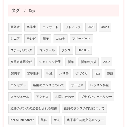
タグ
Tags
高齢者
卒業生
コンサート
リトミック
2020
Xmas
シニア
テレビ
親子
コロナ
フリービート
ステージダンス
コンクール
ダンス
HIPHOP
姫路市市民会館
シャンソン歌手
新年
新年の挨拶
2022
50周年
宝塚歌劇
千城
パリ祭
街づくり
Jazz
姫路
コンセプト
姫路のダンスについて
サービス
レッスン料金
スケジュール
アクセス
お問い合わせ
プライバシーポリシー
姫路のダンスの必要とされる理由
姫路のダンスの内容について
Kei Music Street
美容
大人
兵庫県立芸術文化センター