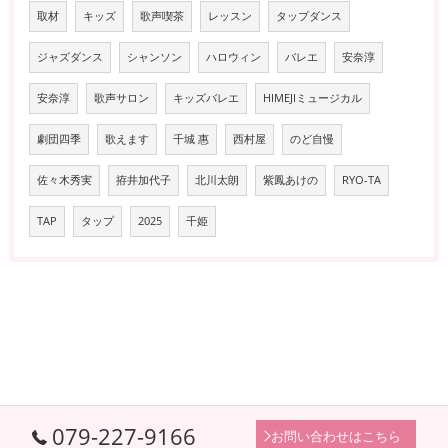
取材
キッズ
歌声喫茶
レッスン
タップダンス
ジャズダンス
シャンソン
ハロウィン
バレエ
安奈淳
安奈淳
歌声サロン
キッズバレエ
HIMEJIミュージカル
劇団四季
歌えます
千城 惠
西村屋
のど自慢
佐々木秀実
拵井加代子
北川太朗
紫鳳あけの
RYO-TA
TAP
タップ
2025
千姫
079-227-9166
お問い合わせはこちら