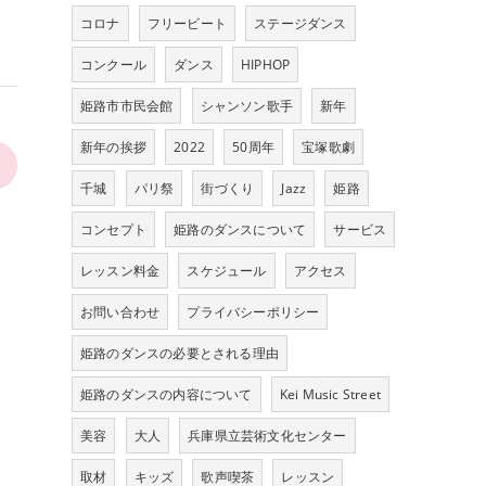
コロナ
フリービート
ステージダンス
コンクール
ダンス
HIPHOP
姫路市市民会館
シャンソン歌手
新年
新年の挨拶
2022
50周年
宝塚歌劇
>
千城
パリ祭
街づくり
Jazz
姫路
コンセプト
姫路のダンスについて
サービス
レッスン料金
スケジュール
アクセス
お問い合わせ
プライバシーポリシー
姫路のダンスの必要とされる理由
姫路のダンスの内容について
Kei Music Street
美容
大人
兵庫県立芸術文化センター
取材
キッズ
歌声喫茶
レッスン