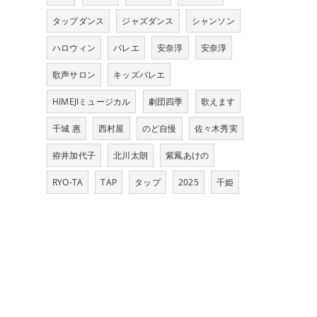
タップダンス
ジャズダンス
シャンソン
ハロウィン
バレエ
安奈淳
安奈淳
歌声サロン
キッズバレエ
HIMEJIミュージカル
劇団四季
歌えます
千城 惠
西村屋
のど自慢
佐々木秀実
拵井加代子
北川太朗
紫鳳あけの
RYO-TA
TAP
タップ
2025
千姫