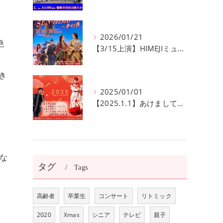
2026/01/21
絶
【3/15上演】HIMEJIミュージカル20回記念公演！ 姫路の歴史と夢が交錯する『SEN-HIME〜夢幻譚』
き
2025/01/01
【2025.1.1】あけましておめでとうございます
と
な
タグ
Tags
高齢者
卒業生
コンサート
リトミック
2020
Xmas
シニア
テレビ
親子