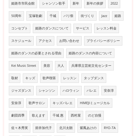
姫路市市民会館
シャンソン歌手
新年
新年の挨拶
2022
50周年
宝塚歌劇
千城
パリ祭
街づくり
Jazz
姫路
コンセプト
姫路のダンスについて
サービス
レッスン料金
スケジュール
アクセス
お問い合わせ
プライバシーポリシー
姫路のダンスの必要とされる理由
姫路のダンスの内容について
Kei Music Street
美容
大人
兵庫県立芸術文化センター
取材
キッズ
歌声喫茶
レッスン
タップダンス
ジャズダンス
シャンソン
ハロウィン
バレエ
安奈淳
安奈淳
歌声サロン
キッズバレエ
HIMEJIミュージカル
劇団四季
歌えます
千城 惠
西村屋
のど自慢
佐々木秀実
拵井加代子
北川太朗
紫鳳あけの
RYO-TA