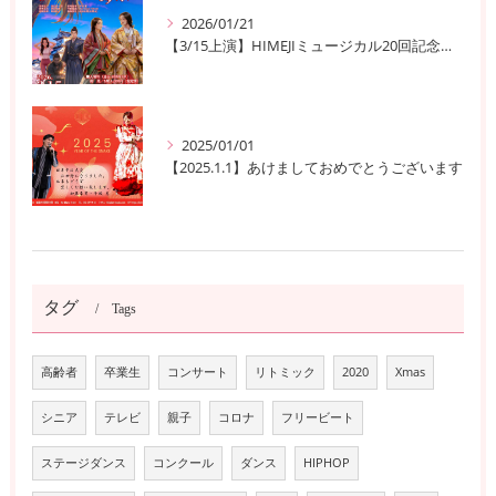
2026/01/21
【3/15上演】HIMEJIミュージカル20回記念公演！ 姫路の歴史と夢が交錯する『SEN-HIME〜夢幻譚』
2025/01/01
【2025.1.1】あけましておめでとうございます
タグ
Tags
高齢者
卒業生
コンサート
リトミック
2020
Xmas
シニア
テレビ
親子
コロナ
フリービート
ステージダンス
コンクール
ダンス
HIPHOP