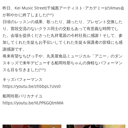
昨日、Kei Music Street(千城惠アーティスト･アカデミー)のXmas会
が和やかに終了しました(^^)
日頃のレッスンの成果、歌ったり、踊ったり、プレゼント交換した
り、普段交流のないクラス同士の交歓もあって有意義な時間でし
た。会場を提供くださった丸祥電器の今村社長に感謝！そして、参
加してくれた生徒もお手伝いしてくれた生徒＆保護者の皆様にも感
謝感謝です。
将来有望なちびっ子や、丸美屋食品ミュージカル「アニー」のダン
スキッズで来年デビューする船岡玲那ちゃんの身軽なパフォーマン
スも目を引きました(^^)
キッズパフォーマンス
https://youtu.be/zhbbpL1Uvs0
船岡玲那パリカナイユ
https://youtu.be/VLPP6GQtmMA