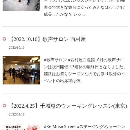
キッズバレエのレッスン開始です。昨年の発
表会で大きな舞台に立ったみんなは少しだけ
成長したかな？ レッ…
【2022.10.10】歌声サロン 西村屋
2022/10/10
#歌声サロン #西村屋白鷺館10月の歌声サロ
ンは祝日開催！3連休の最終日となりました。
姫路はお祭りシーズンなのでお祭り以外のイ
ベントの出席率は低…
【2022.4.25】千城惠のウォーキングレッスン(東京)
2022/04/18
#KeiMusicStreet #ステージング,ウォーキン