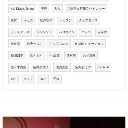
Kei Music Street
美容
大人
兵庫県立芸術文化センター
取材
キッズ
歌声喫茶
レッスン
タップダンス
ジャズダンス
シャンソン
ハロウィン
バレエ
安奈淳
安奈淳
歌声サロン
キッズバレエ
HIMEJIミュージカル
劇団四季
歌えます
千城 惠
西村屋
のど自慢
佐々木秀実
拵井加代子
北川太朗
紫鳳あけの
RYO-TA
TAP
タップ
2025
千姫