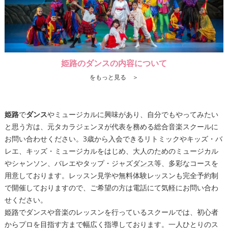
姫路のダンスの内容について
をもっと見る ＞
姫路
で
ダンス
やミュージカルに興味があり、自分でもやってみたい
と思う方は、元タカラジェンヌが代表を務める総合音楽スクールに
お問い合わせください。3歳から入会できるリトミックやキッズ・バ
レエ、キッズ・ミュージカルをはじめ、大人のためのミュージカル
やシャンソン、バレエやタップ・ジャズ
ダンス
等、多彩なコースを
用意しております。レッスン見学や無料体験レッスンも完全予約制
で開催しておりますので、ご希望の方は電話にて気軽にお問い合わ
せください。
姫路
でダンスや音楽のレッスンを行っているスクールでは、初心者
からプロを目指す方まで幅広く指導しております。一人ひとりのス