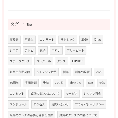
タグ
Tags
高齢者
卒業生
コンサート
リトミック
2020
Xmas
シニア
テレビ
親子
コロナ
フリービート
ステージダンス
コンクール
ダンス
HIPHOP
姫路市市民会館
シャンソン歌手
新年
新年の挨拶
2022
50周年
宝塚歌劇
千城
パリ祭
街づくり
Jazz
姫路
コンセプト
姫路のダンスについて
サービス
レッスン料金
スケジュール
アクセス
お問い合わせ
プライバシーポリシー
姫路のダンスの必要とされる理由
姫路のダンスの内容について