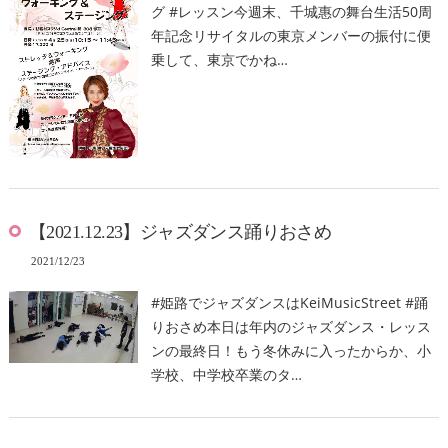
グ #レッスン今週末、千城惠の舞台生活50周
年記念リサイタルの東京メンバーの振付に便
乗して、東京でかね…
【2021.12.23】ジャズダンス踊りおさめ
2021/12/23
#姫路でジャズダンスはKeiMusicStreet #踊
りおさめ本日は年内のジャズダンス・レッス
ンの最終日！もう冬休みに入ったからか、小
学校、中学校卒業のタ…