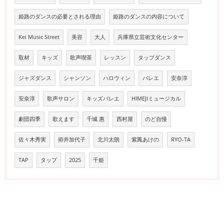
姫路のダンスの必要とされる理由
姫路のダンスの内容について
Kei Music Street
美容
大人
兵庫県立芸術文化センター
取材
キッズ
歌声喫茶
レッスン
タップダンス
ジャズダンス
シャンソン
ハロウィン
バレエ
安奈淳
安奈淳
歌声サロン
キッズバレエ
HIMEJIミュージカル
劇団四季
歌えます
千城 惠
西村屋
のど自慢
佐々木秀実
拵井加代子
北川太朗
紫鳳あけの
RYO-TA
TAP
タップ
2025
千姫