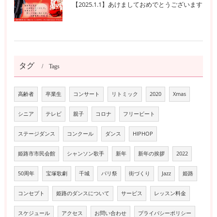
【2025.1.1】あけましておめでとうございます
タグ
Tags
高齢者
卒業生
コンサート
リトミック
2020
Xmas
シニア
テレビ
親子
コロナ
フリービート
ステージダンス
コンクール
ダンス
HIPHOP
姫路市市民会館
シャンソン歌手
新年
新年の挨拶
2022
50周年
宝塚歌劇
千城
パリ祭
街づくり
Jazz
姫路
コンセプト
姫路のダンスについて
サービス
レッスン料金
スケジュール
アクセス
お問い合わせ
プライバシーポリシー