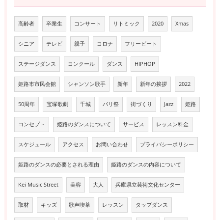
高齢者
卒業生
コンサート
リトミック
2020
Xmas
シニア
テレビ
親子
コロナ
フリービート
ステージダンス
コンクール
ダンス
HIPHOP
姫路市市民会館
シャンソン歌手
新年
新年の挨拶
2022
50周年
宝塚歌劇
千城
パリ祭
街づくり
Jazz
姫路
コンセプト
姫路のダンスについて
サービス
レッスン料金
スケジュール
アクセス
お問い合わせ
プライバシーポリシー
姫路のダンスの必要とされる理由
姫路のダンスの内容について
Kei Music Street
美容
大人
兵庫県立芸術文化センター
取材
キッズ
歌声喫茶
レッスン
タップダンス