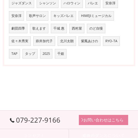
ジャズダンス
シャンソン
ハロウィン
バレエ
安奈淳
安奈淳
歌声サロン
キッズバレエ
HIMEJIミュージカル
劇団四季
歌えます
千城 惠
西村屋
のど自慢
佐々木秀実
拵井加代子
北川太朗
紫鳳あけの
RYO-TA
TAP
タップ
2025
千姫
079-227-9166
お問い合わせはこちら
コンセプト
姫路のダンスについて