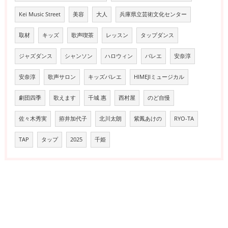
Kei Music Street
美容
大人
兵庫県立芸術文化センター
取材
キッズ
歌声喫茶
レッスン
タップダンス
ジャズダンス
シャンソン
ハロウィン
バレエ
安奈淳
安奈淳
歌声サロン
キッズバレエ
HIMEJIミュージカル
劇団四季
歌えます
千城 惠
西村屋
のど自慢
佐々木秀実
拵井加代子
北川太朗
紫鳳あけの
RYO-TA
TAP
タップ
2025
千姫