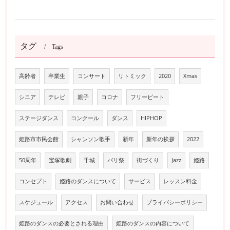
タグ
Tags
高齢者
卒業生
コンサート
リトミック
2020
Xmas
シニア
テレビ
親子
コロナ
フリービート
ステージダンス
コンクール
ダンス
HIPHOP
姫路市市民会館
シャンソン歌手
新年
新年の挨拶
2022
50周年
宝塚歌劇
千城
パリ祭
街づくり
Jazz
姫路
コンセプト
姫路のダンスについて
サービス
レッスン料金
スケジュール
アクセス
お問い合わせ
プライバシーポリシー
姫路のダンスの必要とされる理由
姫路のダンスの内容について