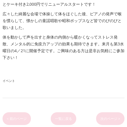
とケーキ付き2,000円でリニューアルスタートです！
広々した綺麗な会場で体操して体をほぐした後、ピアノの発声で喉
を慣らして、懐かしの童謡唱歌や昭和ポップスなど皆でのびのびと
歌いました。
体を動かして声を出すと身体の内側から暖かくなってストレス発
散、メンタル的に免疫力アップの効果も期待できます。来月も第3水
曜日の4／21に開催予定です。ご興味のある方は是非お気軽にご参加
下さい！
イベント
< 前のページ
一覧に戻る
次のページ >