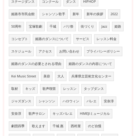
ステージダンス
コンクール
ダンス
HIPHOP
姫路市市民会館
シャンソン歌手
新年
新年の挨拶
2022
50周年
宝塚歌劇
千城
パリ祭
街づくり
Jazz
姫路
コンセプト
姫路のダンスについて
サービス
レッスン料金
スケジュール
アクセス
お問い合わせ
プライバシーポリシー
姫路のダンスの必要とされる理由
姫路のダンスの内容について
Kei Music Street
美容
大人
兵庫県立芸術文化センター
取材
キッズ
歌声喫茶
レッスン
タップダンス
ジャズダンス
シャンソン
ハロウィン
バレエ
安奈淳
安奈淳
歌声サロン
キッズバレエ
HIMEJIミュージカル
劇団四季
歌えます
千城 惠
西村屋
のど自慢