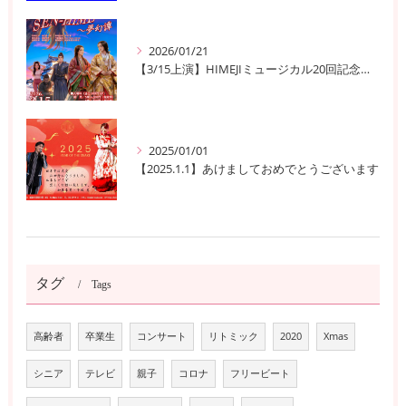
2026/01/21
【3/15上演】HIMEJIミュージカル20回記念公演！ 姫路の歴史と夢が交錯する『SEN-HIME〜夢幻譚』
2025/01/01
【2025.1.1】あけましておめでとうございます
タグ
Tags
高齢者
卒業生
コンサート
リトミック
2020
Xmas
シニア
テレビ
親子
コロナ
フリービート