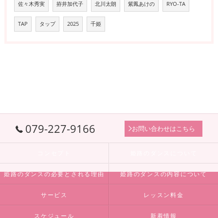
佐々木秀実
拵井加代子
北川太朗
紫鳳あけの
RYO-TA
TAP
タップ
2025
千姫
079-227-9166
お問い合わせはこちら
コンセプト
姫路のダンスについて
姫路のダンスの必要とされる理由
姫路のダンスの内容について
サービス
レッスン料金
スケジュール
新着情報