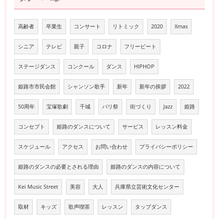
高齢者
卒業生
コンサート
リトミック
2020
Xmas
シニア
テレビ
親子
コロナ
フリービート
ステージダンス
コンクール
ダンス
HIPHOP
姫路市市民会館
シャンソン歌手
新年
新年の挨拶
2022
50周年
宝塚歌劇
千城
パリ祭
街づくり
Jazz
姫路
コンセプト
姫路のダンスについて
サービス
レッスン料金
スケジュール
アクセス
お問い合わせ
プライバシーポリシー
姫路のダンスの必要とされる理由
姫路のダンスの内容について
Kei Music Street
美容
大人
兵庫県立芸術文化センター
取材
キッズ
歌声喫茶
レッスン
タップダンス