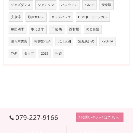
ジャズダンス
シャンソン
ハロウィン
バレエ
安奈淳
安奈淳
歌声サロン
キッズバレエ
HIMEJIミュージカル
劇団四季
歌えます
千城 惠
西村屋
のど自慢
佐々木秀実
拵井加代子
北川太朗
紫鳳あけの
RYO-TA
TAP
タップ
2025
千姫
079-227-9166
お問い合わせはこちら
コンセプト
姫路のダンスについて