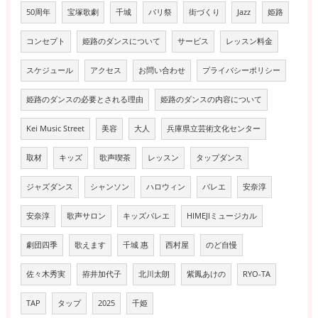
50周年
宝塚歌劇
千城
パリ祭
街づくり
Jazz
姫路
コンセプト
姫路のダンスについて
サービス
レッスン料金
スケジュール
アクセス
お問い合わせ
プライバシーポリシー
姫路のダンスの必要とされる理由
姫路のダンスの内容について
Kei Music Street
美容
大人
兵庫県立芸術文化センター
取材
キッズ
歌声喫茶
レッスン
タップダンス
ジャズダンス
シャンソン
ハロウィン
バレエ
安奈淳
安奈淳
歌声サロン
キッズバレエ
HIMEJIミュージカル
劇団四季
歌えます
千城 惠
西村屋
のど自慢
佐々木秀実
拵井加代子
北川太朗
紫鳳あけの
RYO-TA
TAP
タップ
2025
千姫