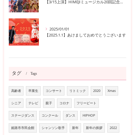
【3/15上演】HIMEJIミュージカル20回記念公演！ 姫路の歴史と夢が交錯する『SEN-HIME〜夢幻譚』
2025/01/01
【2025.1.1】あけましておめでとうございます
タグ
Tags
高齢者
卒業生
コンサート
リトミック
2020
Xmas
シニア
テレビ
親子
コロナ
フリービート
ステージダンス
コンクール
ダンス
HIPHOP
姫路市市民会館
シャンソン歌手
新年
新年の挨拶
2022