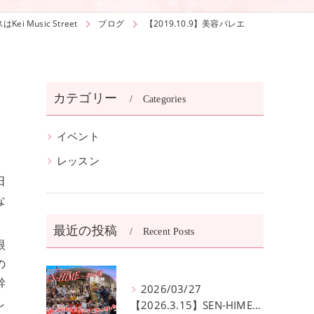
ei Music Street
ブログ
【2019.10.9】美容バレエ
カテゴリー
Categories
イベント
レッスン
日
な
最近の投稿
Recent Posts
眼
の
幹
2026/03/27
し
【2026.3.15】SEN-HIME〜夢幻譚 公演無事終了