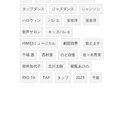
タップダンス
ジャズダンス
シャンソン
ハロウィン
バレエ
安奈淳
安奈淳
歌声サロン
キッズバレエ
HIMEJIミュージカル
劇団四季
歌えます
千城 惠
西村屋
のど自慢
佐々木秀実
拵井加代子
北川太朗
紫鳳あけの
RYO-TA
TAP
タップ
2025
千姫