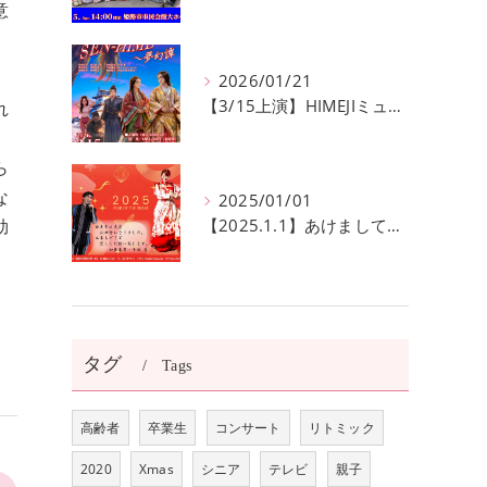
意
2026/01/21
【3/15上演】HIMEJIミュージカル20回記念公演！ 姫路の歴史と夢が交錯する『SEN-HIME〜夢幻譚』
れ
、
ら
な
2025/01/01
効
【2025.1.1】あけましておめでとうございます
タグ
Tags
高齢者
卒業生
コンサート
リトミック
2020
Xmas
シニア
テレビ
親子