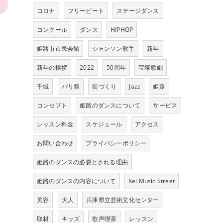
>
コロナ
フリービート
ステージダンス
コンクール
ダンス
HIPHOP
姫路市市民会館
シャンソン歌手
新年
新年の挨拶
2022
50周年
宝塚歌劇
千城
パリ祭
街づくり
Jazz
姫路
コンセプト
姫路のダンスについて
サービス
レッスン料金
スケジュール
アクセス
お問い合わせ
プライバシーポリシー
姫路のダンスの必要とされる理由
姫路のダンスの内容について
Kei Music Street
美容
大人
兵庫県立芸術文化センター
取材
キッズ
歌声喫茶
レッスン