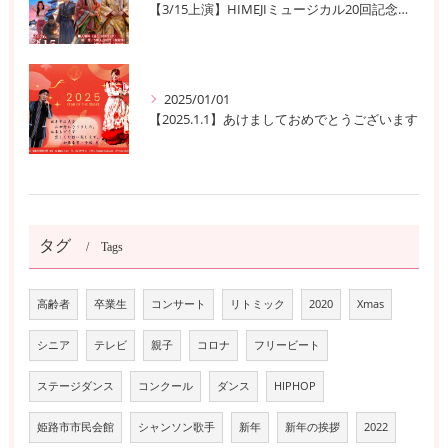
【3/15上演】HIMEJIミュージカル20回記念公演！ 姫路の歴史と夢が交錯する『SEN-HIME〜夢幻譚』
2025/01/01
【2025.1.1】あけましておめでとうございます
タグ
Tags
高齢者
卒業生
コンサート
リトミック
2020
Xmas
シニア
テレビ
親子
コロナ
フリービート
ステージダンス
コンクール
ダンス
HIPHOP
姫路市市民会館
シャンソン歌手
新年
新年の挨拶
2022