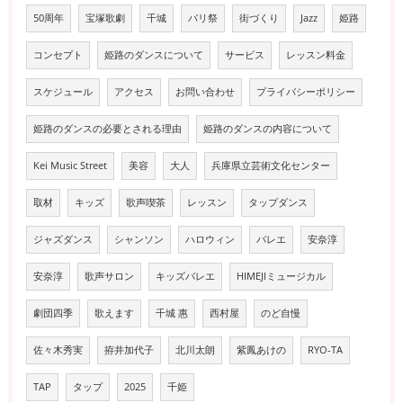
50周年
宝塚歌劇
千城
パリ祭
街づくり
Jazz
姫路
コンセプト
姫路のダンスについて
サービス
レッスン料金
スケジュール
アクセス
お問い合わせ
プライバシーポリシー
姫路のダンスの必要とされる理由
姫路のダンスの内容について
Kei Music Street
美容
大人
兵庫県立芸術文化センター
取材
キッズ
歌声喫茶
レッスン
タップダンス
ジャズダンス
シャンソン
ハロウィン
バレエ
安奈淳
安奈淳
歌声サロン
キッズバレエ
HIMEJIミュージカル
劇団四季
歌えます
千城 惠
西村屋
のど自慢
佐々木秀実
拵井加代子
北川太朗
紫鳳あけの
RYO-TA
TAP
タップ
2025
千姫