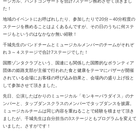
ージカル、バンドコンサートを合計7ステージ務めさせて頂きまし
た！
地域のイベントにお呼ばれしたり、参加したりで20分～40分程度の
ステージを務めることはよくあるんですが、その日のうちに何ステ
ージもというのはなかなか無い経験！
千城先生のバンドチームとミュージカルメンバーのチームがそれぞ
れ３～４ステージで合計7ステージでした！
国際ゾンタクラブという、国連にも関係した国際的なボランティア
団体の姫路支部が主催で行われた食と健康をテーマにバザーが開催
されている会場にお客様の呼び込み効果と、会場内の盛り上げ役と
して参加させて頂きました。
先日、公演したばかりのミュージカル「モンキーパラダイス」のナ
ンバーと、タップダンスクラスのメンバーでタップダンスを披露。
ミュージカルチームは同じ内容を重ねることで経験を積ませて頂き
ましたが、千城先生は自分担当の3ステージともプログラムを変えて
いました。さすがです！