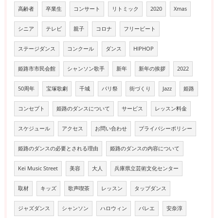
高齢者
卒業生
コンサート
リトミック
2020
Xmas
シニア
テレビ
親子
コロナ
フリービート
ステージダンス
コンクール
ダンス
HIPHOP
姫路市市民会館
シャンソン歌手
新年
新年の挨拶
2022
50周年
宝塚歌劇
千城
パリ祭
街づくり
Jazz
姫路
コンセプト
姫路のダンスについて
サービス
レッスン料金
スケジュール
アクセス
お問い合わせ
プライバシーポリシー
姫路のダンスの必要とされる理由
姫路のダンスの内容について
Kei Music Street
美容
大人
兵庫県立芸術文化センター
取材
キッズ
歌声喫茶
レッスン
タップダンス
ジャズダンス
シャンソン
ハロウィン
バレエ
安奈淳