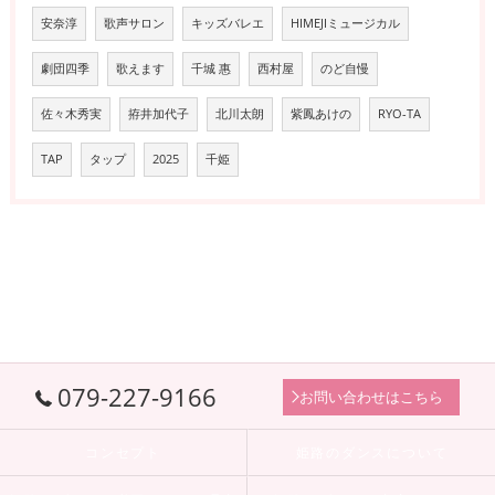
安奈淳
歌声サロン
キッズバレエ
HIMEJIミュージカル
劇団四季
歌えます
千城 惠
西村屋
のど自慢
佐々木秀実
拵井加代子
北川太朗
紫鳳あけの
RYO-TA
TAP
タップ
2025
千姫
079-227-9166
お問い合わせはこちら
コンセプト
姫路のダンスについて