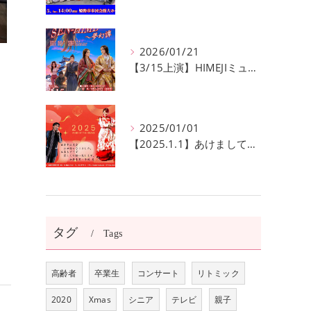
2026/01/21
【3/15上演】HIMEJIミュージカル20回記念公演！ 姫路の歴史と夢が交錯する『SEN-HIME〜夢幻譚』
2025/01/01
ま
【2025.1.1】あけましておめでとうございます
！
タグ
Tags
高齢者
卒業生
コンサート
リトミック
2020
Xmas
シニア
テレビ
親子