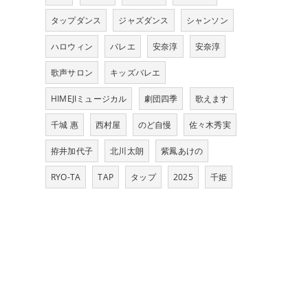
タップダンス
ジャズダンス
シャンソン
ハロウィン
バレエ
安奈淳
安奈淳
歌声サロン
キッズバレエ
HIMEJIミュージカル
劇団四季
歌えます
千城 惠
西村屋
のど自慢
佐々木秀実
拵井加代子
北川太朗
紫鳳あけの
RYO-TA
TAP
タップ
2025
千姫