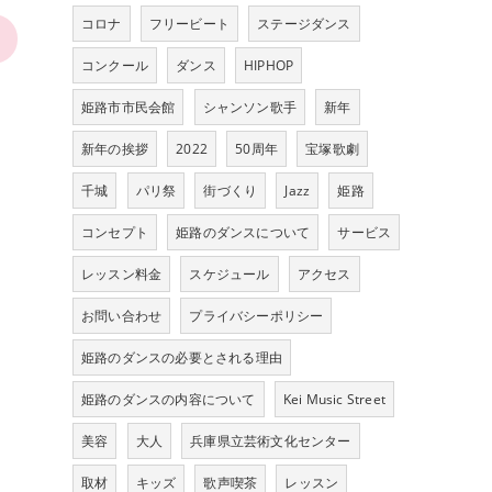
コロナ
フリービート
ステージダンス
>
コンクール
ダンス
HIPHOP
姫路市市民会館
シャンソン歌手
新年
新年の挨拶
2022
50周年
宝塚歌劇
千城
パリ祭
街づくり
Jazz
姫路
コンセプト
姫路のダンスについて
サービス
レッスン料金
スケジュール
アクセス
お問い合わせ
プライバシーポリシー
姫路のダンスの必要とされる理由
姫路のダンスの内容について
Kei Music Street
美容
大人
兵庫県立芸術文化センター
取材
キッズ
歌声喫茶
レッスン