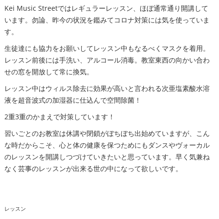
Kei Music Streetではレギュラーレッスン、ほぼ通常通り開講して
います。勿論、昨今の状況を鑑みてコロナ対策には気を使っていま
す。
生徒達にも協力をお願いしてレッスン中もなるべくマスクを着用。
レッスン前後には手洗い、アルコール消毒。教室東西の向かい合わ
せの窓を開放して常に換気。
レッスン中はウィルス除去に効果が高いと言われる次亜塩素酸水溶
液を超音波式の加湿器に仕込んで空間除菌！
2重3重のかまえで対策しています！
習いごとのお教室は休講や閉鎖がぼちぼち出始めていますが、こん
な時だからこそ、心と体の健康を保つためにもダンスやヴォーカル
のレッスンを開講しつづけていきたいと思っています。早く気兼ね
なく芸事のレッスンが出来る世の中になって欲しいです。
レッスン