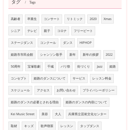
タグ
Tags
高齢者
卒業生
コンサート
リトミック
2020
Xmas
シニア
テレビ
親子
コロナ
フリービート
ステージダンス
コンクール
ダンス
HIPHOP
姫路市市民会館
シャンソン歌手
新年
新年の挨拶
2022
50周年
宝塚歌劇
千城
パリ祭
街づくり
Jazz
姫路
コンセプト
姫路のダンスについて
サービス
レッスン料金
スケジュール
アクセス
お問い合わせ
プライバシーポリシー
姫路のダンスの必要とされる理由
姫路のダンスの内容について
Kei Music Street
美容
大人
兵庫県立芸術文化センター
取材
キッズ
歌声喫茶
レッスン
タップダンス