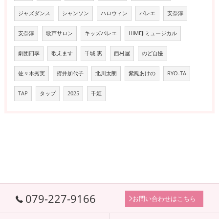
ジャズダンス
シャンソン
ハロウィン
バレエ
安奈淳
安奈淳
歌声サロン
キッズバレエ
HIMEJIミュージカル
劇団四季
歌えます
千城 惠
西村屋
のど自慢
佐々木秀実
拵井加代子
北川太朗
紫鳳あけの
RYO-TA
TAP
タップ
2025
千姫
079-227-9166
お問い合わせはこちら